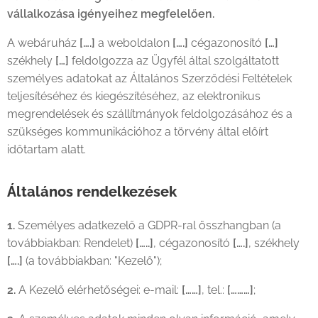
vállalkozása igényeihez megfelelően.
A webáruház
[….]
a weboldalon
[….]
cégazonosító
[…]
székhely
[…]
feldolgozza az Ügyfél által szolgáltatott
személyes adatokat az Általános Szerződési Feltételek
teljesítéséhez és kiegészítéséhez, az elektronikus
megrendelések és szállítmányok feldolgozásához és a
szükséges kommunikációhoz a törvény által előírt
időtartam alatt.
Általános rendelkezések
1.
Személyes adatkezelő a GDPR-ral összhangban (a
továbbiakban: Rendelet)
[…..]
, cégazonosító
[….]
, székhely
[….]
(a továbbiakban: "Kezelő");
2.
A Kezelő elérhetőségei: e-mail:
[……]
, tel.:
[………]
;