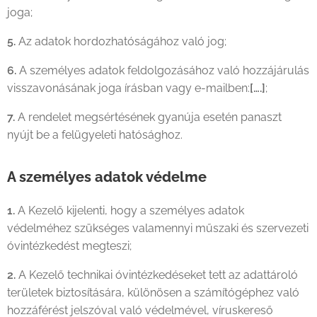
joga;
5.
Az adatok hordozhatóságához való jog;
6.
A személyes adatok feldolgozásához való hozzájárulás
visszavonásának joga írásban vagy e-mailben:
[….]
;
7.
A rendelet megsértésének gyanúja esetén panaszt
nyújt be a felügyeleti hatósághoz.
A személyes adatok védelme
1.
A Kezelő kijelenti, hogy a személyes adatok
védelméhez szükséges valamennyi műszaki és szervezeti
óvintézkedést megteszi;
2.
A Kezelő technikai óvintézkedéseket tett az adattároló
területek biztosítására, különösen a számítógéphez való
hozzáférést jelszóval való védelmével, víruskereső