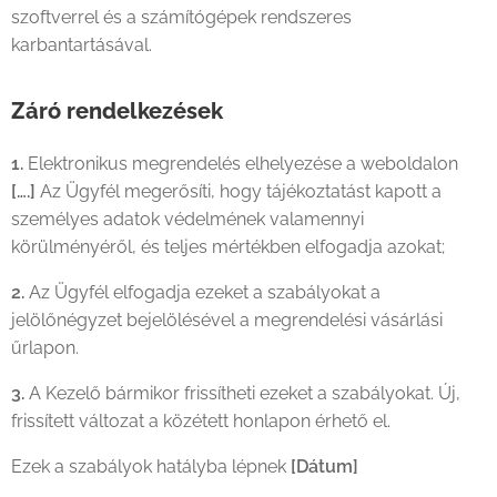
szoftverrel és a számítógépek rendszeres
karbantartásával.
Záró rendelkezések
1.
Elektronikus megrendelés elhelyezése a weboldalon
[….]
Az Ügyfél megerősíti, hogy tájékoztatást kapott a
személyes adatok védelmének valamennyi
körülményéről, és teljes mértékben elfogadja azokat;
2.
Az Ügyfél elfogadja ezeket a szabályokat a
jelölőnégyzet bejelölésével a megrendelési vásárlási
űrlapon.
3.
A Kezelő bármikor frissítheti ezeket a szabályokat. Új,
frissített változat a közétett honlapon érhető el.
Ezek a szabályok hatályba lépnek
[Dátum]