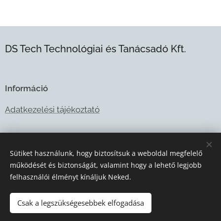
DS Tech Technológiai és Tanácsadó Kft.
Információ
Adatkezelési tájékoztató
E-mail:
info@dstech.hu
Sütiket használunk, hogy biztosítsuk a weboldal megfelelő
Telefonszám: +36 1 28 545750
működését és biztonságát, valamint hogy a lehető legjobb
felhasználói élményt kínáljuk Neked.
Csak a legszükségesebbek elfogadása
Sütik