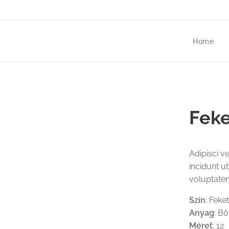
Home
Feke
Adipisci 
incidunt 
voluptate
Szín
: Feke
Anyag
: Bő
Méret
: 12