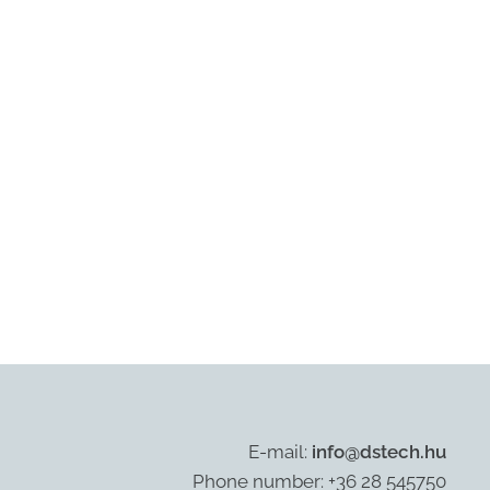
E-mail:
info@dstech.hu
Phone number: +36 28 545750