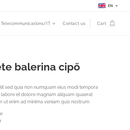
EN
Telecommunications/IT
Contact us
Cart
te balerina cipő
velit sed quia non numquam eius modi tempora
ut labore et dolore magnam aliquam quaerat
m ut enim ad minima veniam quis nostrum.
te
r